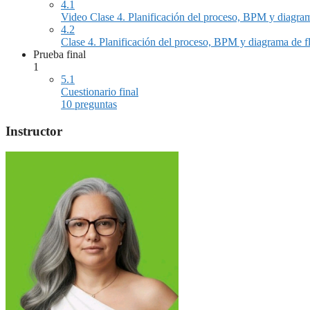
4.1
Video Clase 4. Planificación del proceso, BPM y diagrama
4.2
Clase 4. Planificación del proceso, BPM y diagrama de fl
Prueba final
1
5.1
Cuestionario final
10 preguntas
Instructor