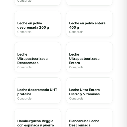
Conaprole
Leche en polvo
Leche en polvo entera
descremada 200 g
400 g
Conaprole
Conaprole
Leche
Leche
Ultrapasteurizada
Ultrapasteurizada
Descremada
Entera
Conaprole
Conaprole
Leche descremada UHT
Leche Ultra Entera
proteína
Hierro y Vitaminas
Conaprole
Conaprole
Hamburguesa Veggie
Blancanube Leche
con espinaca y puerro
Descremada