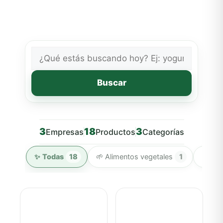
Buscar
3
18
3
Empresas
Productos
Categorías
✨
Todas
🌱
Alimentos vegetales
🥛
LA
18
1